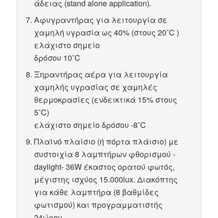
άδειας (stand alone application).
Αφυγραντήρας για λειτουργία σε
χαμηλή υγρασία ως 40% (στους 20˚C )
ελάχιστο σημείο
δρόσου 10˚C
Ξηραντήρας αέρα για λειτουργία
χαμηλής υγρασίας σε χαμηλές
θερμοκρασίες (ενδεικτικά 15% στους
5˚C)
ελάχιστο σημείο δρόσου -8˚C
Πλαϊνό πλαίσιο (ή πόρτα πλάισιο) με
συστοιχία 8 λαμπτήρων φθορισμού -
daylight- 36W έκαστος ορατού φωτός,
μέγιστης ισχύος 15.000lux. Διακόπτης
για κάθε λαμπτήρα (8 βαθμίδες
φωτισμού) και προγραμματιστής
24ώρου