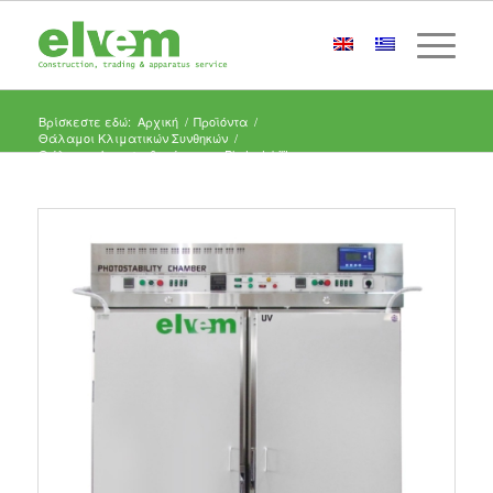
Βρίσκεστε εδώ:
Αρχική
/
Προϊόντα
/
Θάλαμοι Κλιματικών Συνθηκών
/
Θάλαμοι Φωτοσταθερότητας – Photostability