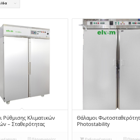
λίδα
ι Ρύθμισης Κλιματικών
Θάλαμοι Φωτοσταθερότητ
ών – Σταθερότητας
Photostability
αφέρομαι
Πληροφορίες
Ενδιαφέρομαι
Πληρο