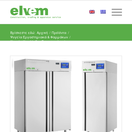
Βρίσκεστε εδώ:
Αρχική
/
Προϊόντα
/
Ψυγεία Εργαστηριακά & Φαρμάκων
/
Ψυγεία Κατάψυξης Εργαστηρίου
/
Θάλαμος Κατάψυξης Εργαστηρίου inox