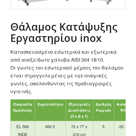
Θάλαμος Κατάψυξης
Εργαστηρίου inox
Κατασκευασμένο εσωτερικά και εξωτερικά
από ανοξείδωτο χάλυβα AISI 304 18/10.
Οι γωνίες του εσωτερικού μέρους του θαλάμου
είναι στρογγυλεμένες με υγειονομικές
γωνίες, ακολουθώντας τις προδιαγραφές
υγιεινής.
Ονομασία
Χωρητικότητα
Εξωτερικές
Αριθμός
Ικανότητα
Προϊόντος
Διαστάσεις
Ραφιών
Ψύξης
(Π x B x Y)
EL 560
560 lt
72 x 77 x
5
-20 -0 °C
INOX
210 cm