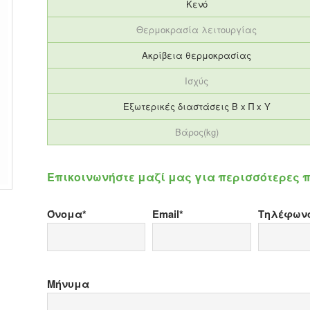
Κενό
Θερμοκρασία λειτουργίας
Ακρίβεια θερμοκρασίας
Ισχύς
Eξωτερικές διαστάσεις Β x Π x Υ
Βάρος(kg)
Επικοινωνήστε μαζί μας για περισσότερες
Όνομα*
Email*
Τηλέφων
Μήνυμα