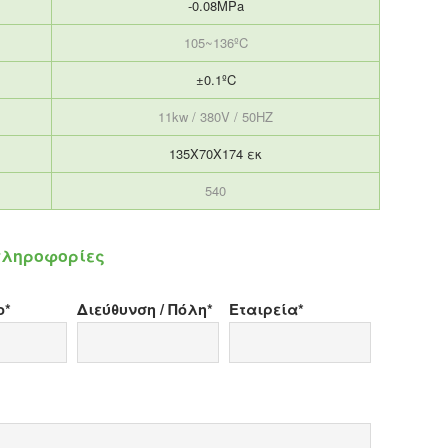
-0.08MPa
105~136ºC
±0.1ºC
11kw / 380V / 50HZ
135Χ70Χ174 εκ
540
 πληροφορίες
ο*
Διεύθυνση / Πόλη*
Εταιρεία*