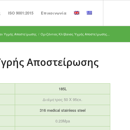
ς
ISO 9001:2015
Επικοινωνία
οι Υγρής Αποστείρωσης
/
Οριζόντιος Κλίβανος Υγρής Αποστείρωσης...
Υγρής Αποστείρωσης
185L
Διάμετρος 50 Χ 95εκ.
316 medical stainless steel
0.23Mpa