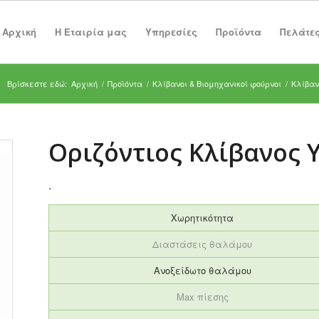
Αρχική
Η Εταιρία μας
Υπηρεσίες
Προϊόντα
Πελάτε
Βρίσκεστε εδώ:
Αρχική
/
Προϊόντα
/
Κλίβανοι & Βιομηχανικοί φούρνοι
/
Κλίβαν
Οριζόντιος Κλίβανος 
.
Χωρητικότητα
Διαστάσεις θαλάμου
Ανοξείδωτο θαλάμου
Max πίεσης